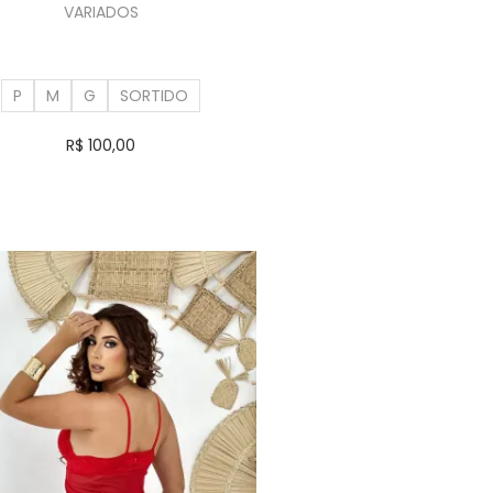
VARIADOS
P
M
G
SORTIDO
R$
100,00
Ver opções