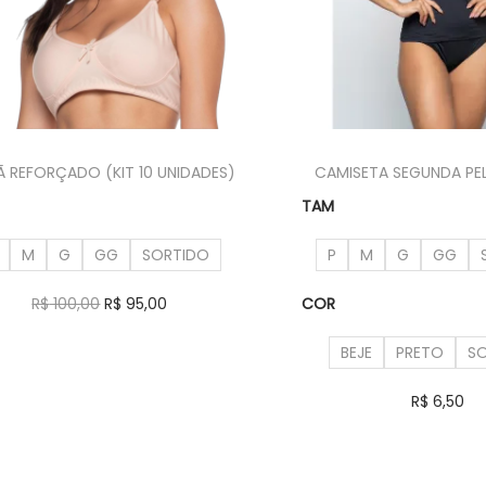
Ã REFORÇADO (KIT 10 UNIDADES)
CAMISETA SEGUNDA PEL
TAM
M
G
GG
SORTIDO
P
M
G
GG
R$
100,00
R$
95,00
COR
Ver opções
BEJE
PRETO
S
R$
6,50
Ver opçõe