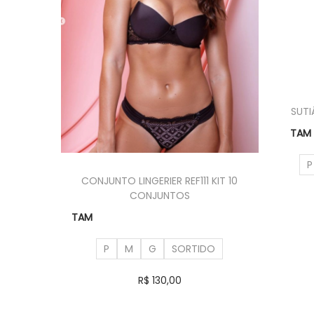
SUTI
TAM
P
CONJUNTO LINGERIER REF111 KIT 10
CONJUNTOS
TAM
P
M
G
SORTIDO
R$
130,00
Ver opções