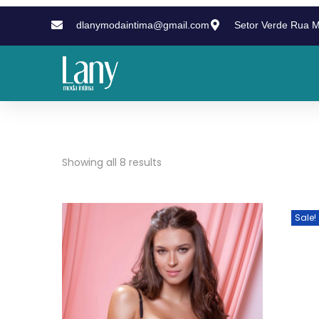
dlanymodaintima@gmail.com
Setor Verde Rua M
Showing all 8 results
Sale!